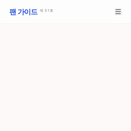
본문으로 건너뛰기
팬 가이드
제 01호